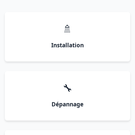
🚿
Installation
🔧
Dépannage