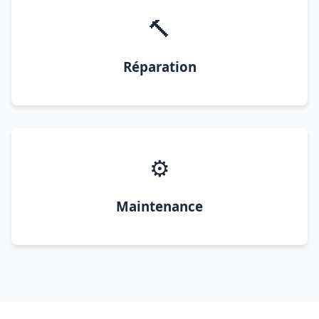
🔨
Réparation
⚙️
Maintenance