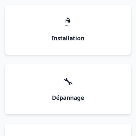
🚿
Installation
🔧
Dépannage