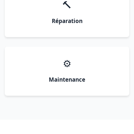
🔨
Réparation
⚙️
Maintenance