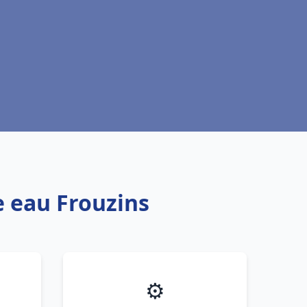
e eau Frouzins
⚙️