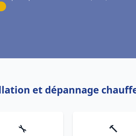
allation et dépannage chauff
🔧
🔨