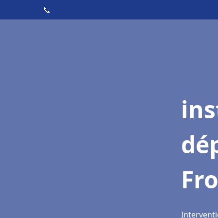
📞
ins
dé
Fr
Interventi