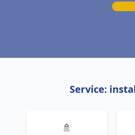
Service: inst
🚿