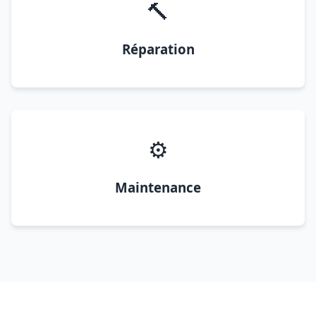
🔨
Réparation
⚙️
Maintenance