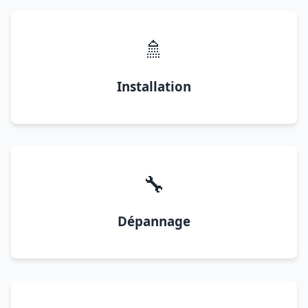
🚿
Installation
🔧
Dépannage