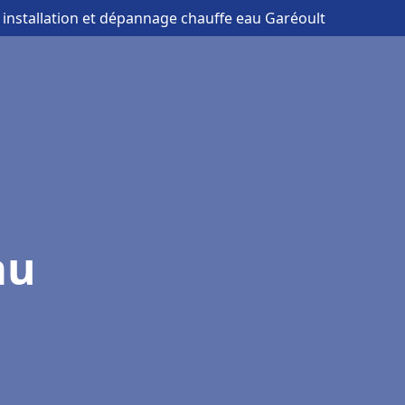
 installation et dépannage chauffe eau Garéoult
au