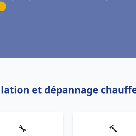
allation et dépannage chauff
🔧
🔨