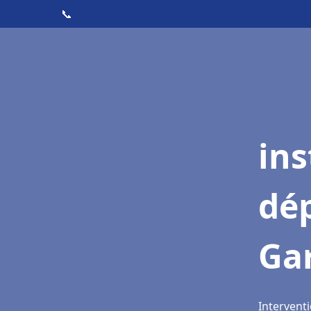
📞
ins
dé
Ga
Interventi