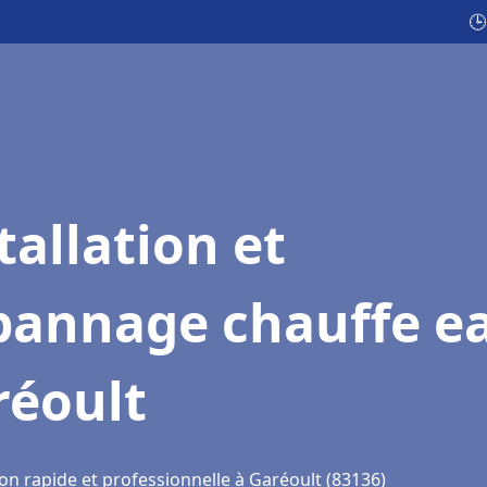
🕒
tallation et
pannage chauffe e
réoult
on rapide et professionnelle à Garéoult (83136)