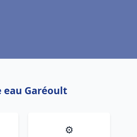
e eau Garéoult
⚙️