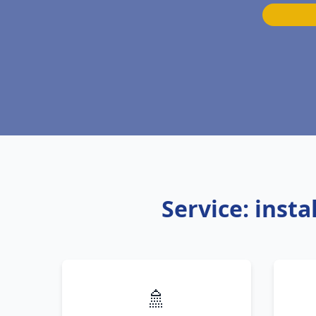
Service: inst
🚿