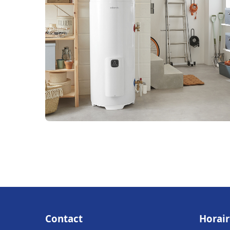
Contact
Horair