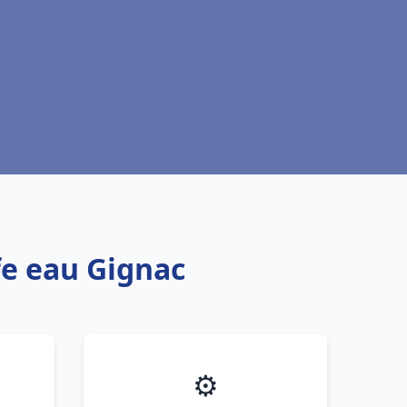
fe eau Gignac
⚙️