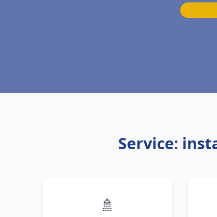
Service: ins
🚿