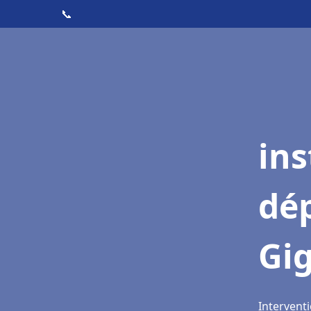
📞
ins
dé
Gi
Interventi