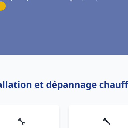
tallation et dépannage chauf
🔧
🔨