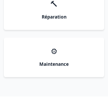
🔨
Réparation
⚙️
Maintenance