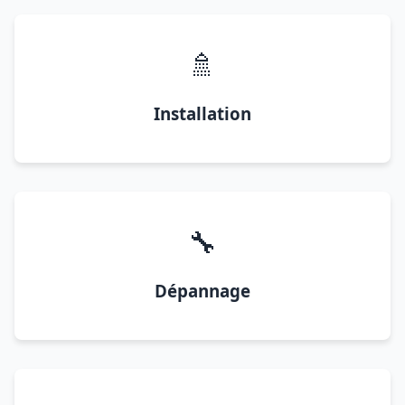
🚿
Installation
🔧
Dépannage