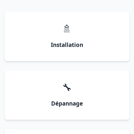
🚿
Installation
🔧
Dépannage