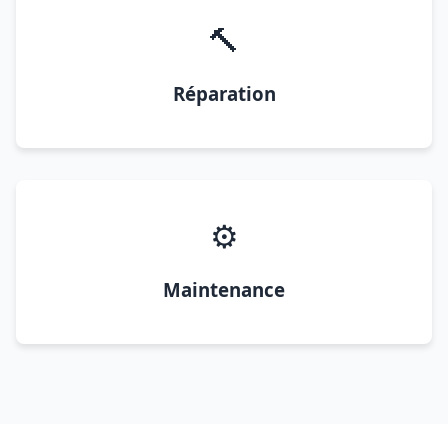
🔨
Réparation
⚙️
Maintenance