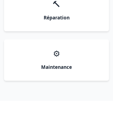
🔨
Réparation
⚙️
Maintenance