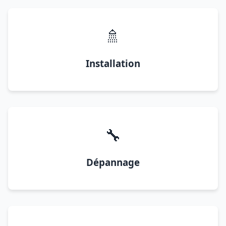
🚿
Installation
🔧
Dépannage