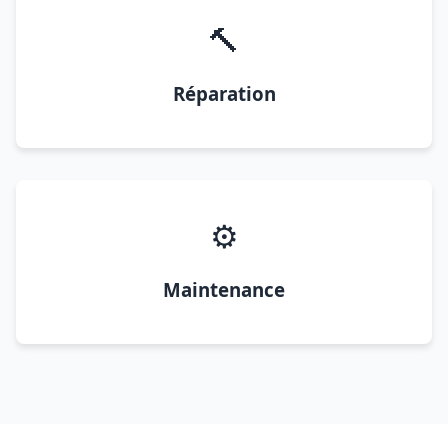
🔨
Réparation
⚙️
Maintenance