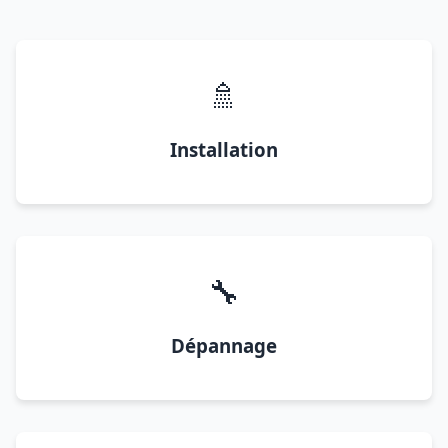
🚿
Installation
🔧
Dépannage