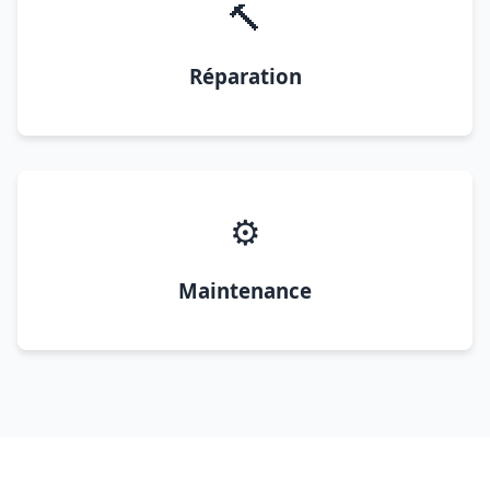
🔨
Réparation
⚙️
Maintenance