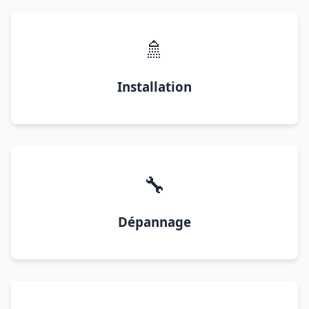
🚿
Installation
🔧
Dépannage