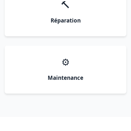
🔨
Réparation
⚙️
Maintenance