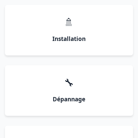
🚿
Installation
🔧
Dépannage