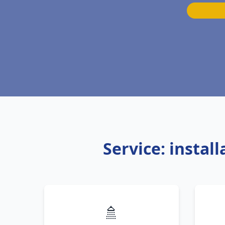
Service: insta
🚿