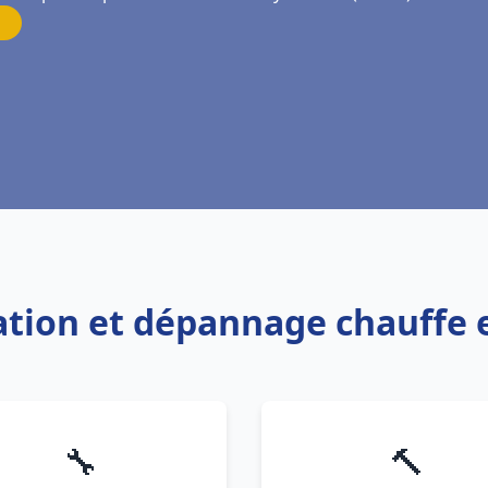
llation et dépannage chauffe
🔧
🔨