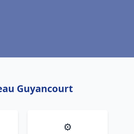
 eau Guyancourt
⚙️