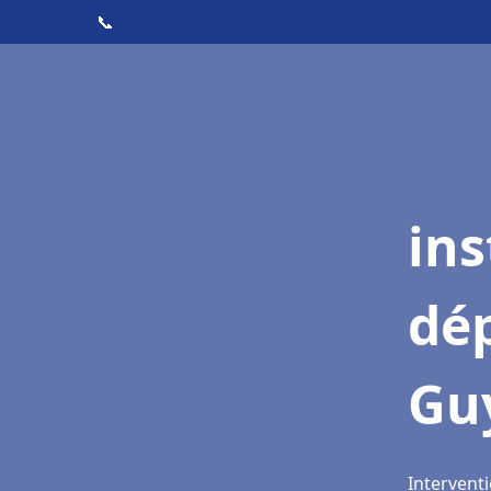
📞
ins
dé
Gu
Intervent