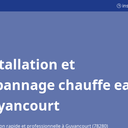
🕒 in
tallation et
pannage chauffe e
yancourt
ion rapide et professionnelle à Guyancourt (78280)