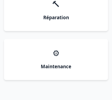
🔨
Réparation
⚙️
Maintenance