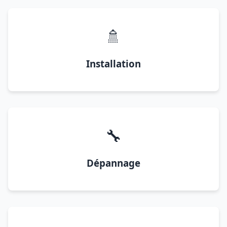
🚿
Installation
🔧
Dépannage