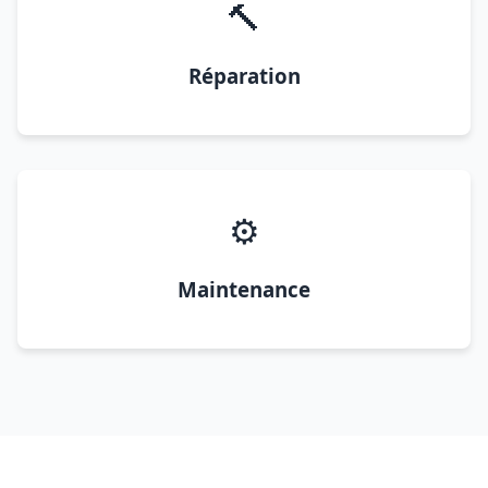
🔨
Réparation
⚙️
Maintenance