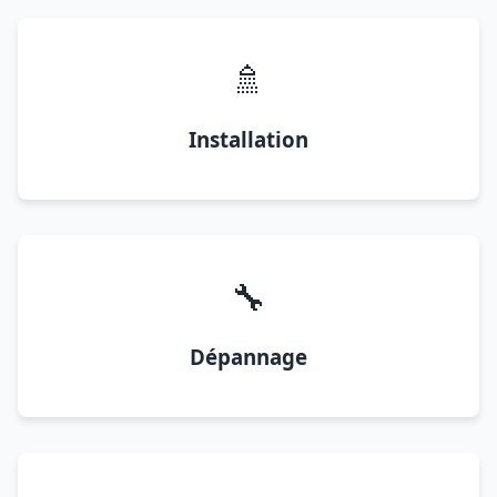
🚿
Installation
🔧
Dépannage