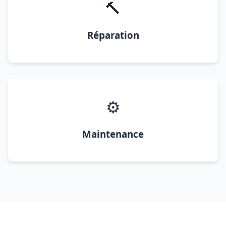
🔨
Réparation
⚙️
Maintenance