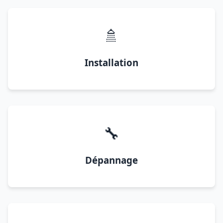
🚿
Installation
🔧
Dépannage