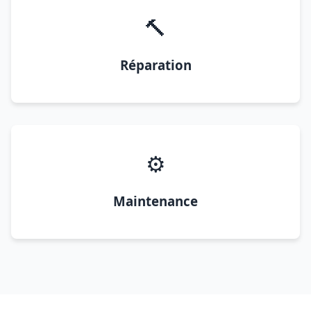
🔨
Réparation
⚙️
Maintenance