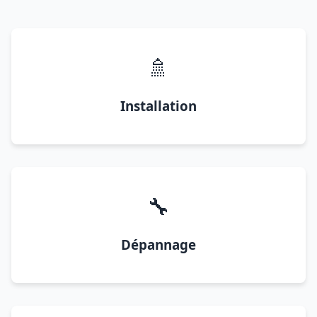
🚿
Installation
🔧
Dépannage