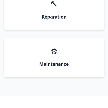
🔨
Réparation
⚙️
Maintenance