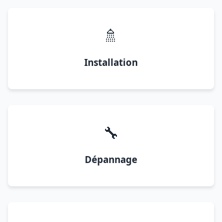
🚿
Installation
🔧
Dépannage