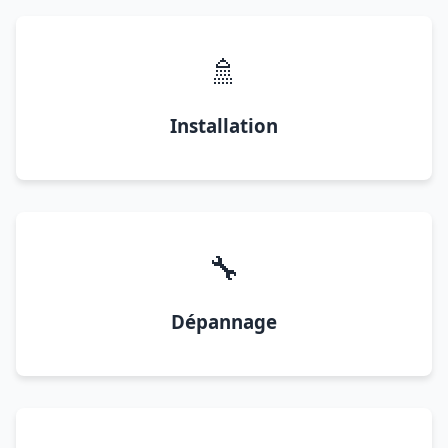
🚿
Installation
🔧
Dépannage