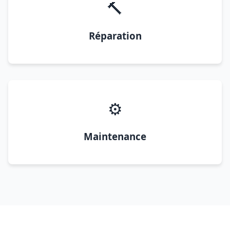
🔨
Réparation
⚙️
Maintenance