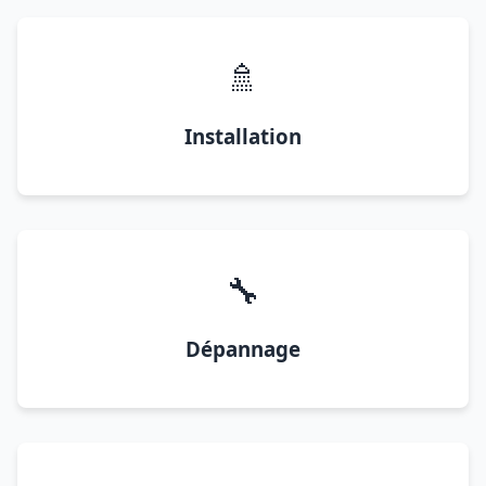
🚿
Installation
🔧
Dépannage