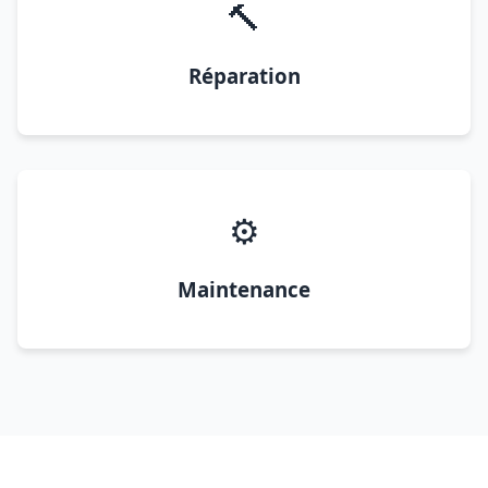
🔨
Réparation
⚙️
Maintenance