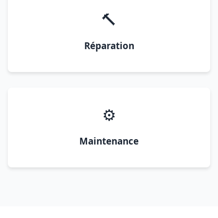
🔨
Réparation
⚙️
Maintenance