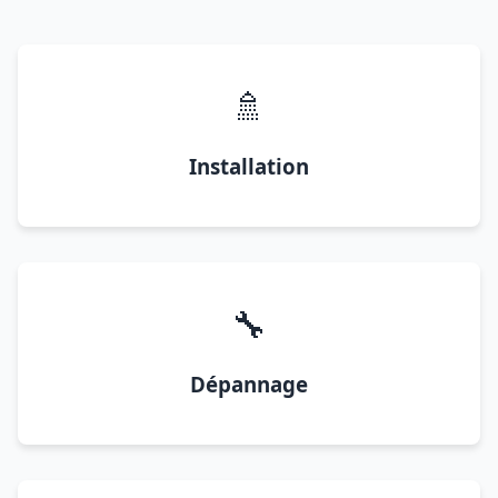
🚿
Installation
🔧
Dépannage