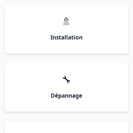
🚿
Installation
🔧
Dépannage