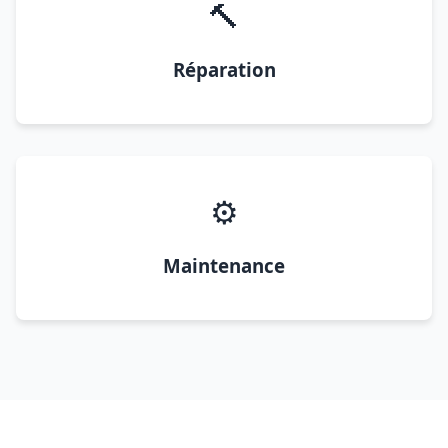
🔨
Réparation
⚙️
Maintenance