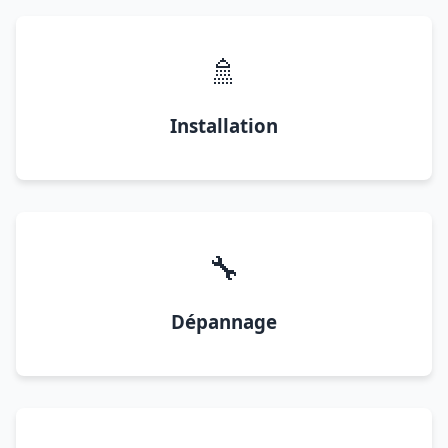
🚿
Installation
🔧
Dépannage