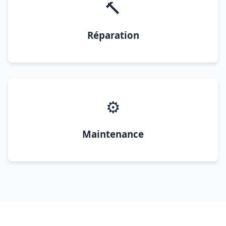
🔨
Réparation
⚙️
Maintenance