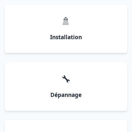
🚿
Installation
🔧
Dépannage