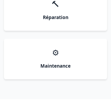
🔨
Réparation
⚙️
Maintenance