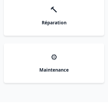
🔨
Réparation
⚙️
Maintenance