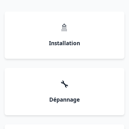
🚿
Installation
🔧
Dépannage