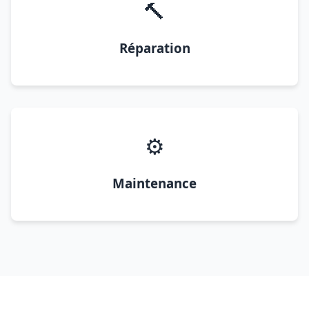
🔨
Réparation
⚙️
Maintenance