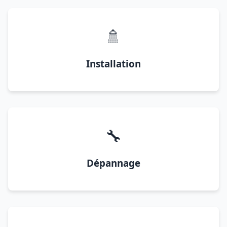
🚿
Installation
🔧
Dépannage