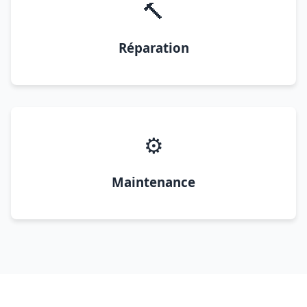
🔨
Réparation
⚙️
Maintenance