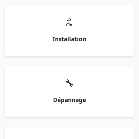
🚿
Installation
🔧
Dépannage