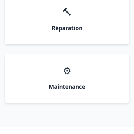
🔨
Réparation
⚙️
Maintenance