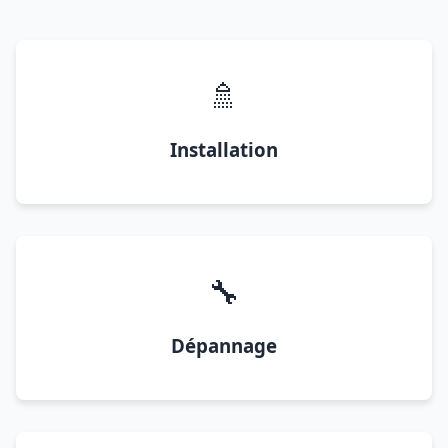
🚿
Installation
🔧
Dépannage