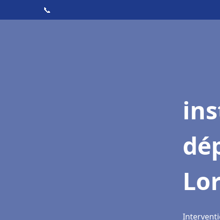
📞
ins
dé
Lor
Interventi