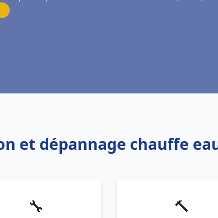
tion et dépannage chauffe ea
🔧
🔨