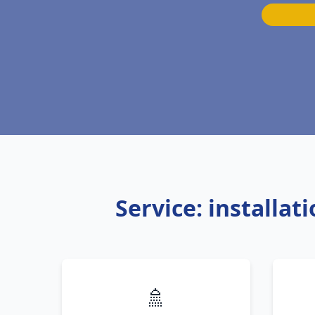
Service: installa
🚿