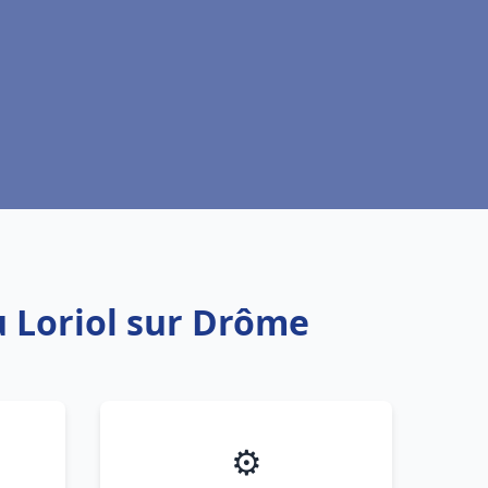
u Loriol sur Drôme
⚙️