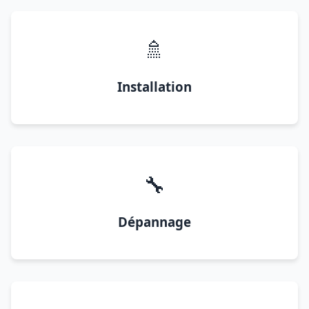
🚿
Installation
🔧
Dépannage