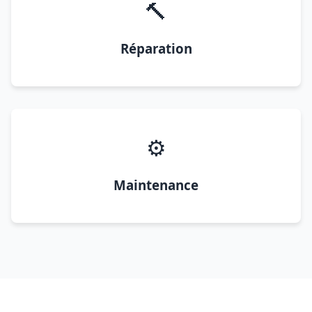
🔨
Réparation
⚙️
Maintenance