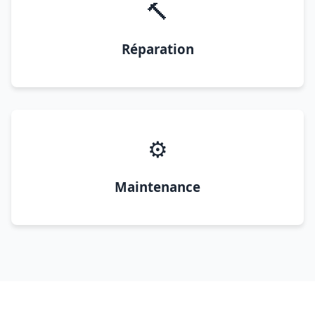
🔨
Réparation
⚙️
Maintenance