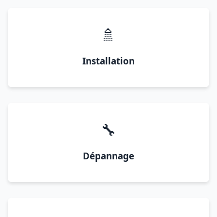
🚿
Installation
🔧
Dépannage