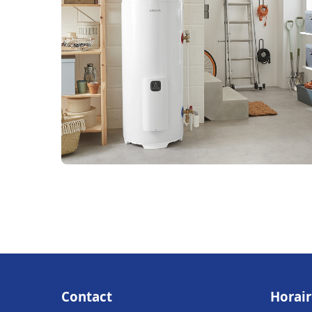
Contact
Horair