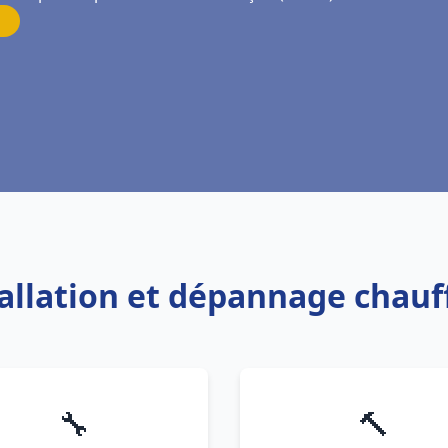
tallation et dépannage chau
🔧
🔨