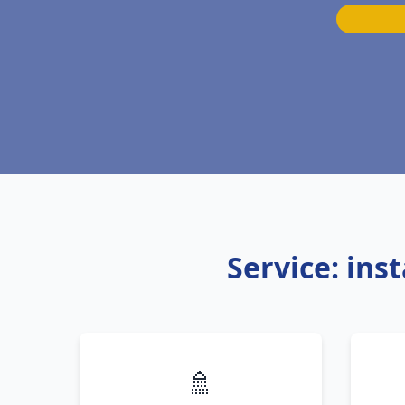
Service: ins
🚿