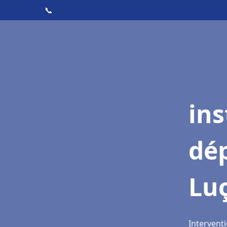
📞
ins
dé
Lu
Interventi