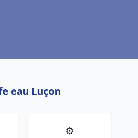
ffe eau Luçon
⚙️