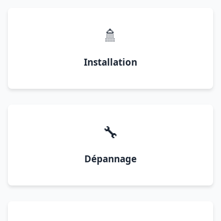
🚿
Installation
🔧
Dépannage