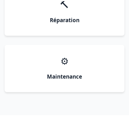
🔨
Réparation
⚙️
Maintenance