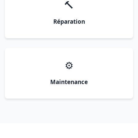
🔨
Réparation
⚙️
Maintenance