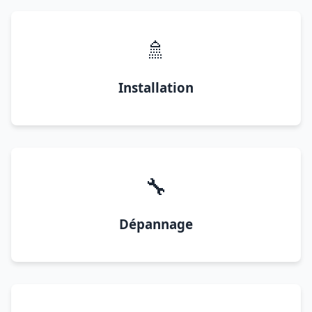
🚿
Installation
🔧
Dépannage