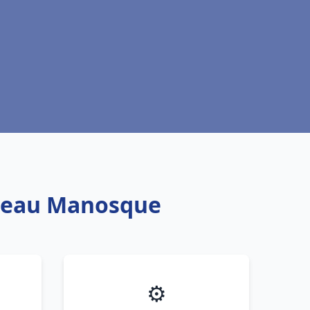
fe eau Manosque
⚙️