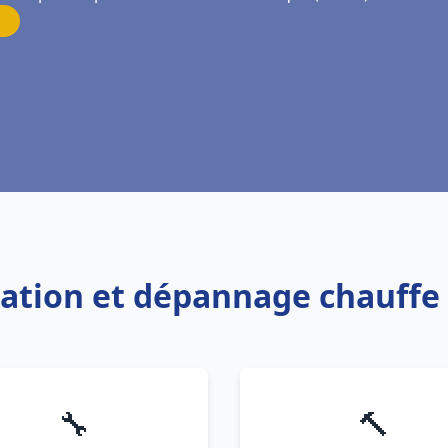
llation et dépannage chauf
🔧
🔨