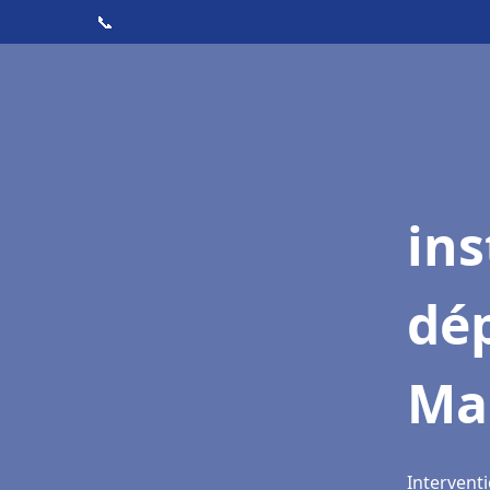
📞
ins
dé
Ma
Intervent