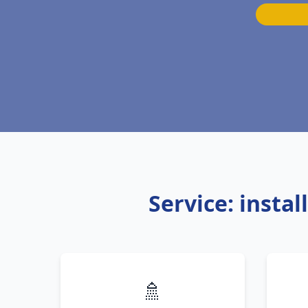
Service: insta
🚿