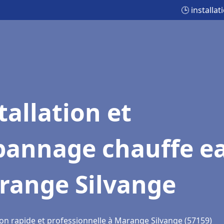
🕒 install
tallation et
pannage chauffe e
range Silvange
ion rapide et professionnelle à Marange Silvange (57159)