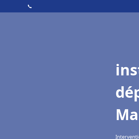
📞
ins
dé
Ma
Intervent