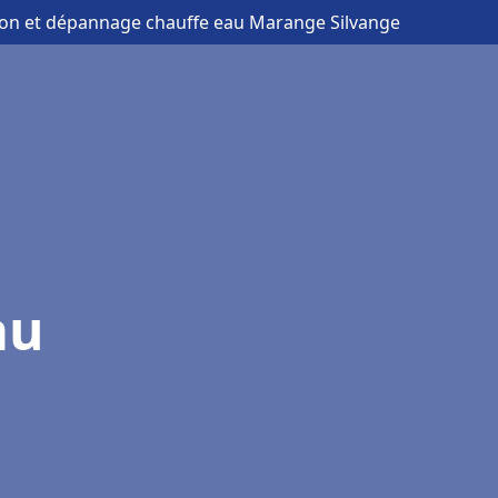
ation et dépannage chauffe eau Marange Silvange
au