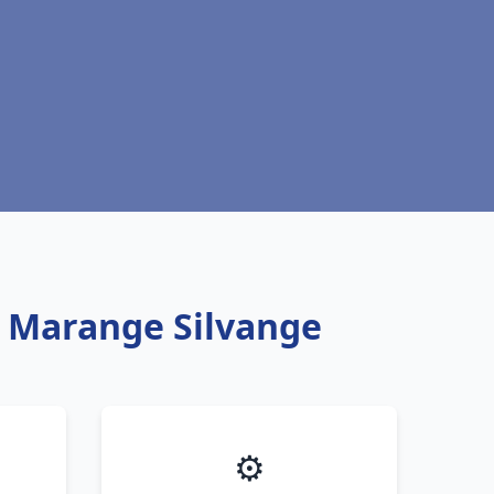
u Marange Silvange
⚙️