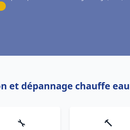
tion et dépannage chauffe ea
🔧
🔨