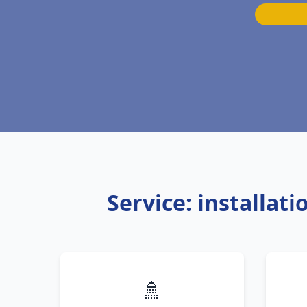
Service: installa
🚿