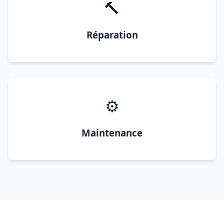
🔨
Réparation
⚙️
Maintenance