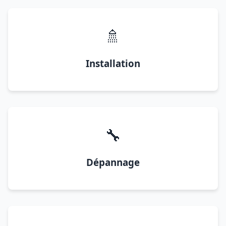
🚿
Installation
🔧
Dépannage