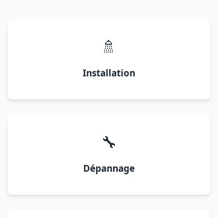
🚿
Installation
🔧
Dépannage