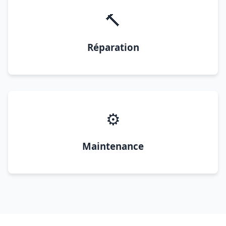
🔨
Réparation
⚙️
Maintenance