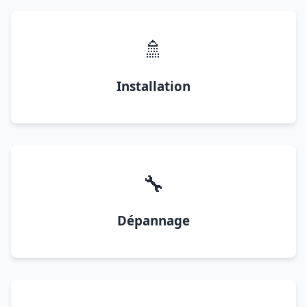
🚿
Installation
🔧
Dépannage