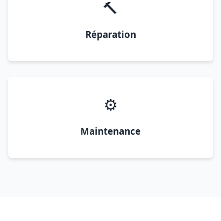
🔨
Réparation
⚙️
Maintenance