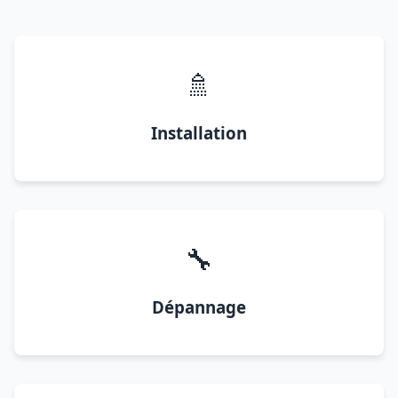
🚿
Installation
🔧
Dépannage