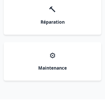
🔨
Réparation
⚙️
Maintenance