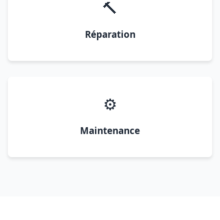
🔨
Réparation
⚙️
Maintenance