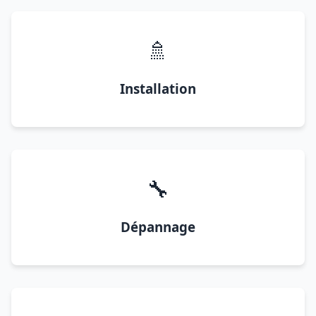
🚿
Installation
🔧
Dépannage