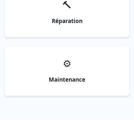
🔨
Réparation
⚙️
Maintenance