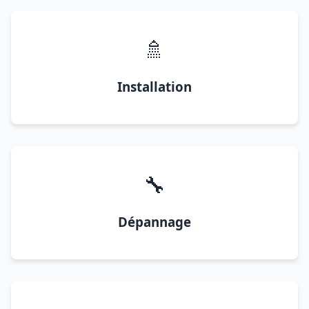
🚿
Installation
🔧
Dépannage