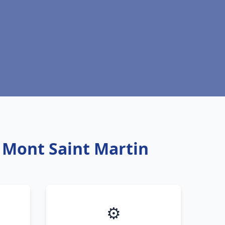
u Mont Saint Martin
⚙️