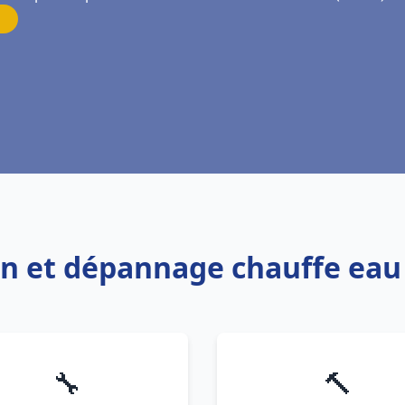
ion et dépannage chauffe ea
🔧
🔨