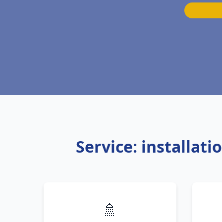
Service: installat
🚿