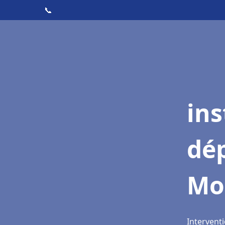
📞
ins
dé
Mo
Intervent