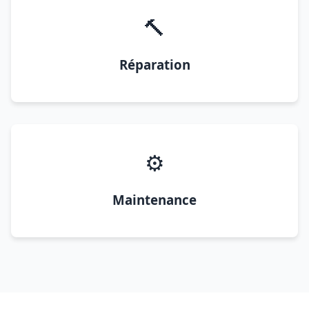
🔨
Réparation
⚙️
Maintenance