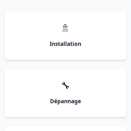
🚿
Installation
🔧
Dépannage