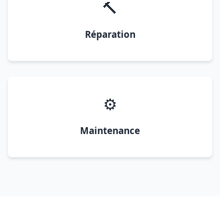
🔨
Réparation
⚙️
Maintenance