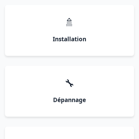
🚿
Installation
🔧
Dépannage