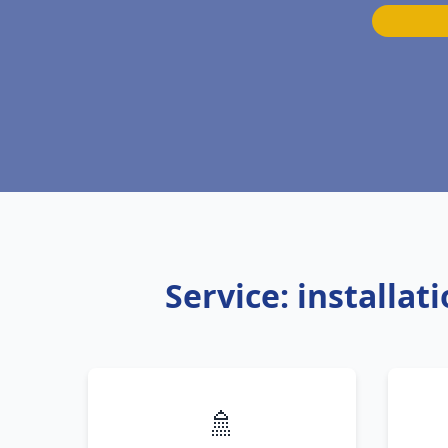
Service: installa
🚿