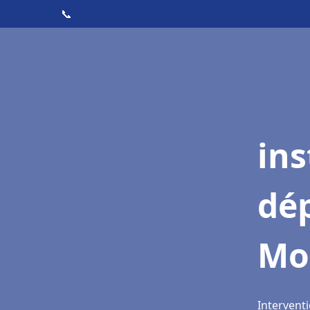
📞
ins
dé
Mou
Interventi