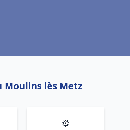
u Moulins lès Metz
⚙️