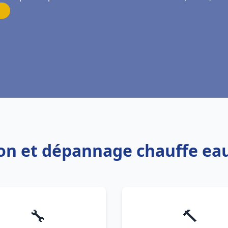
tion et dépannage chauffe ea
🔧
🔨