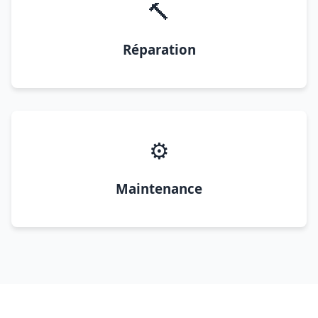
🔨
Réparation
⚙️
Maintenance