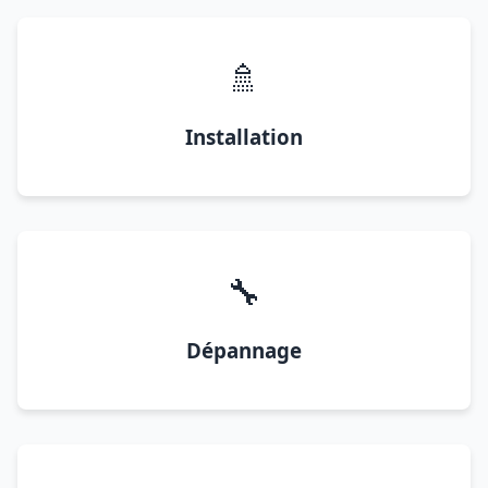
🚿
Installation
🔧
Dépannage