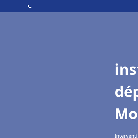
📞
ins
dé
Mo
Intervent