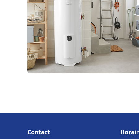
Contact
Horair