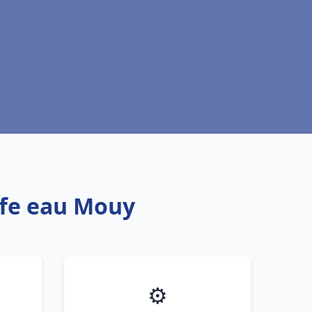
ffe eau Mouy
⚙️