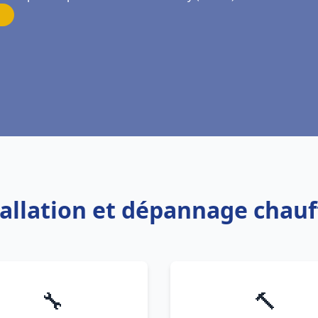
stallation et dépannage chau
🔧
🔨