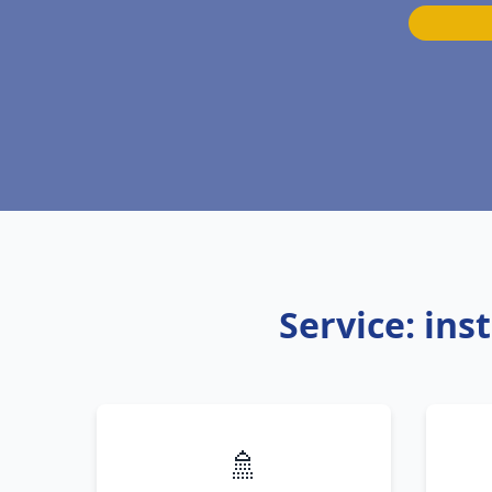
Service: in
🚿