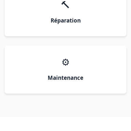
🔨
Réparation
⚙️
Maintenance