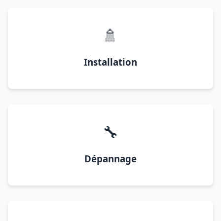
🚿
Installation
🔧
Dépannage