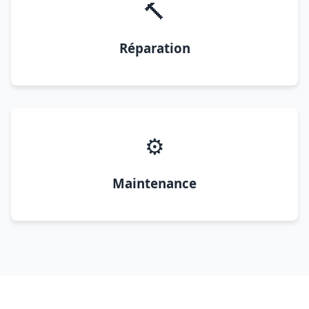
🔨
Réparation
⚙️
Maintenance