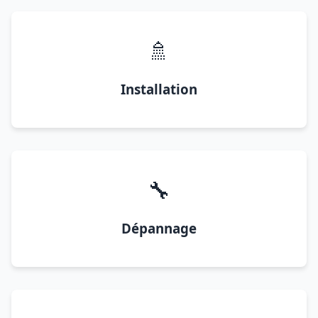
🚿
Installation
🔧
Dépannage